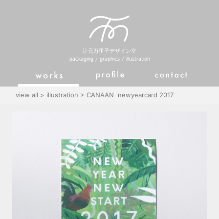
辻元万里子デザイン室
packaging / graphics / illustration
Works
Profile
Mail
view all
>
illustration
>
CANAAN
newyearcard 2017